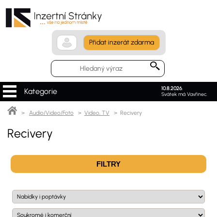
Přidat inzerát zdarma
10.8.2026
.
Kategorie
Svátek má Vavřinec.
>
Audio/Video/Foto
>
Video, TV
> Recivery
Recivery
FILTRY