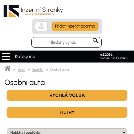
Přidat inzerát zdarma
6.8.2026
.
Kategorie
Svátek má Oldřiška.
>
Auto
>
Vozidla
> Osobní auta
Osobní auta
RYCHLÁ VOLBA
FILTRY