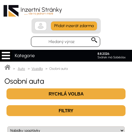
Přidat inzerát zdarma
8.8.2026
.
Kategorie
Svátek má Soběslav.
>
Auto
>
Vozidla
> Osobní auta
Osobní auta
RYCHLÁ VOLBA
FILTRY