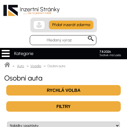
Přidat inzerát zdarma
7.8.2026
.
Kategorie
Svátek má Lada.
>
Auto
>
Vozidla
> Osobní auta
Osobní auta
RYCHLÁ VOLBA
FILTRY