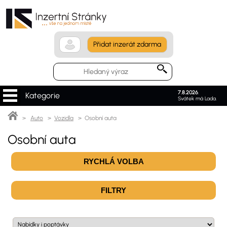
Přidat inzerát zdarma
7.8.2026
.
Kategorie
Svátek má Lada.
>
Auto
>
Vozidla
> Osobní auta
Osobní auta
RYCHLÁ VOLBA
FILTRY