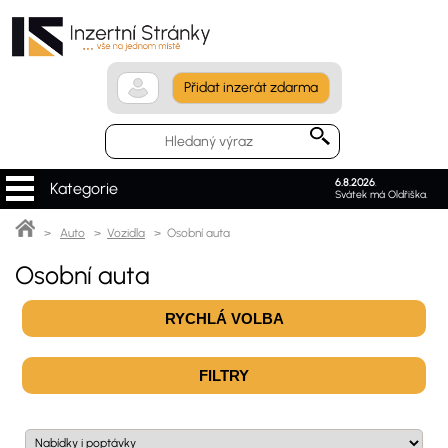
Přidat inzerát zdarma
6.8.2026
.
Kategorie
Svátek má Oldřiška.
>
Auto
>
Vozidla
> Osobní auta
Osobní auta
RYCHLÁ VOLBA
FILTRY