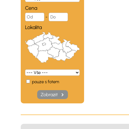
Cena
-
Lokalita
pouze s fotem