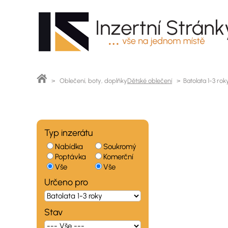
> Oblečení, boty, doplňky
Dětské oblečení
> Batolata 1-3 rok
Typ inzerátu
Nabídka
Soukromý
Poptávka
Komerční
Vše
Vše
Určeno pro
Stav