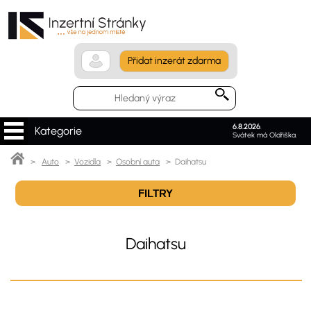
Přidat inzerát zdarma
6.8.2026
.
Kategorie
Svátek má Oldřiška.
>
Auto
>
Vozidla
>
Osobní auta
> Daihatsu
FILTRY
Daihatsu