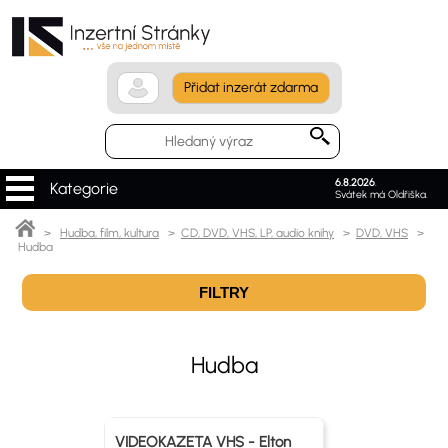
Přidat inzerát zdarma
6.8.2026
.
Kategorie
Svátek má Oldřiška.
>
Hudba, film, kultura
>
CD, DVD, VHS, LP, audio knihy
>
DVD, VHS
>
Hudba
FILTRY
Hudba
VIDEOKAZETA VHS - Elton