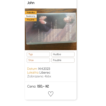
John
Nabídka
Soukromý
Použité
Typ
Hudba
Stav
Použité
Datum:
14.4.2023
Lokalita:
Liberec
Zobrazeno: 466x
Cena:
150,- Kč