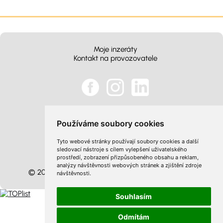
Moje inzeráty
Kontakt na provozovatele
Obchodní podmínky
Používáme soubory cookies
Zpracování osobních údajů
Cookies
Tyto webové stránky používají soubory cookies a další
sledovací nástroje s cílem vylepšení uživatelského
Optimalizace
prostředí, zobrazení přizpůsobeného obsahu a reklam,
Sitemap
analýzy návštěvnosti webových stránek a zjištění zdroje
© 2026 InzertníStránky.cz všechna práva vyhrazena
.
návštěvnosti.
Souhlasím
Odmítám