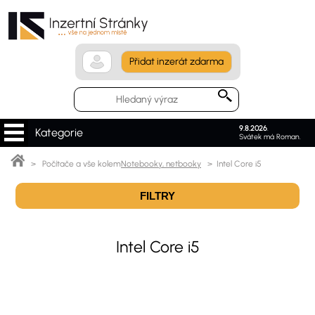
Přidat inzerát zdarma
9.8.2026
.
Kategorie
Svátek má Roman.
> Počítače a vše kolem
Notebooky, netbooky
> Intel Core i5
FILTRY
Intel Core i5