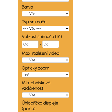
Barva
Typ snímače
Velikost snímače (1/")
-
Max. rozlišení videa
Optický zoom
Min. ohnisková
vzdálenost
Úhlopříčka displeje
(palce)