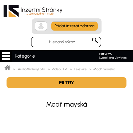
Přidat inzerát zdarma
10.8.2026
.
Kategorie
Svátek má Vavřinec.
>
Audio/Video/Foto
>
Video, TV
>
Televize
> Modř mayská
FILTRY
Modř mayská