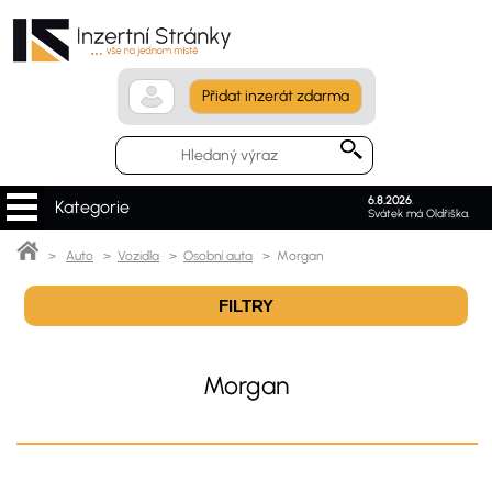
Přidat inzerát zdarma
6.8.2026
.
Kategorie
Svátek má Oldřiška.
>
Auto
>
Vozidla
>
Osobní auta
> Morgan
FILTRY
Morgan