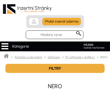
Přidat inzerát zdarma
9.8.2026
.
Kategorie
Svátek má Roman.
>
Počítače a vše kolem
>
Software
>
PC software ( grafika )
> NERO
FILTRY
NERO