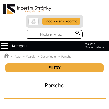
Přidat inzerát zdarma
7.8.2026
.
Kategorie
Svátek má Lada.
>
Auto
>
Vozidla
>
Osobní auta
> Porsche
FILTRY
Porsche