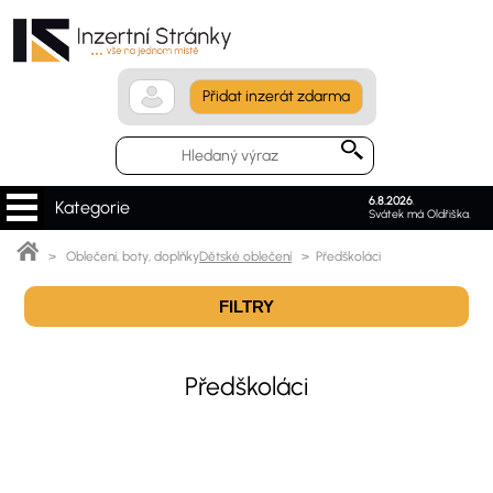
Přidat inzerát zdarma
6.8.2026
.
Kategorie
Svátek má Oldřiška.
> Oblečení, boty, doplňky
Dětské oblečení
> Předškoláci
FILTRY
Předškoláci