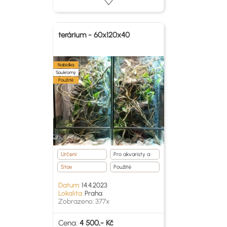
terárium - 60x120x40
Nabídka
Soukromý
Použité
Určení
Pro akvaristy a
teraristy
Stav
Použité
Datum:
14.4.2023
Lokalita:
Praha
Zobrazeno: 377x
Cena:
4 500,- Kč