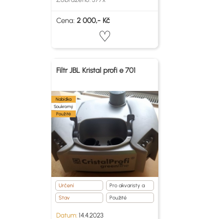
Cena:
2 000,- Kč
Filtr JBL Kristal profi e 701
Nabídka
Soukromý
Použité
Určení
Pro akvaristy a
teraristy
Stav
Použité
Datum:
14.4.2023