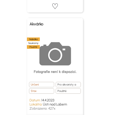
Akvárko
Nabídka
Soukromý
Použité
Určení
Pro akvaristy a
teraristy
Stav
Použité
Datum:
14.4.2023
Lokalita:
Ústí nad Labem
Zobrazeno: 427x