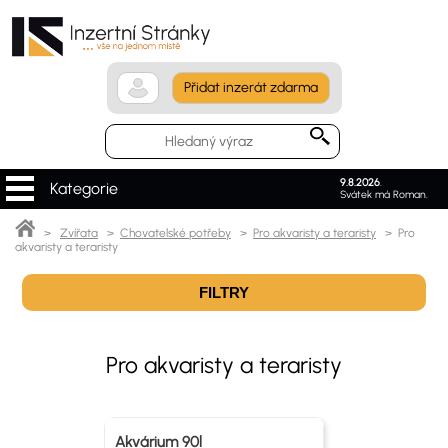
Přidat inzerát zdarma
9.8.2026
.
Kategorie
Svátek má Roman.
>
Zvířata
>
Chovatelské potřeby
>
Pro akvaristy a teraristy
> Pro
akvaristy a teraristy
FILTRY
Pro akvaristy a teraristy
Akvárium 90l