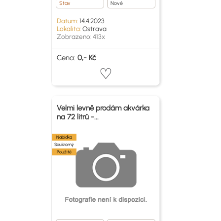
Stav
Nové
Datum:
14.4.2023
Lokalita:
Ostrava
Zobrazeno: 413x
Cena:
0,- Kč
Velmi levně prodám akvárka
na 72 litrů -...
Nabídka
Soukromý
Použité