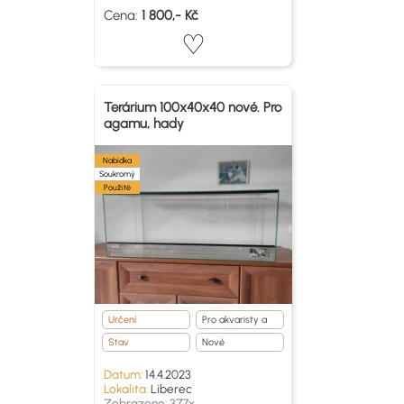
Cena:
1 800,- Kč
Terárium 100x40x40 nové. Pro
agamu, hady
Nabídka
Soukromý
Použité
Určení
Pro akvaristy a
teraristy
Stav
Nové
Datum:
14.4.2023
Lokalita:
Liberec
Zobrazeno: 377x