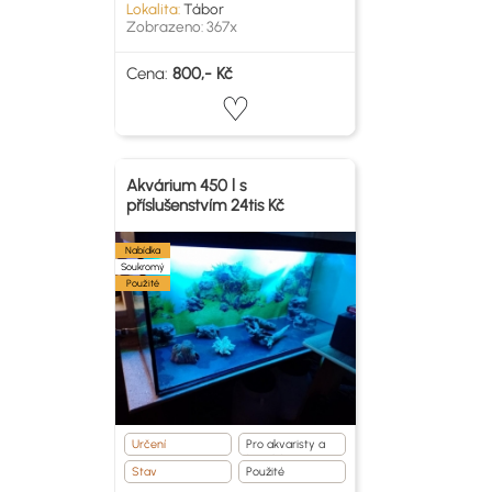
Lokalita:
Tábor
Zobrazeno: 367x
Cena:
800,- Kč
Akvárium 450 l s
příslušenstvím 24tis Kč
Nabídka
Soukromý
Použité
Určení
Pro akvaristy a
teraristy
Stav
Použité