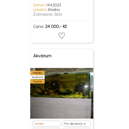
Datum:
14.4.2023
Lokalita:
Kladno
Zobrazeno: 363x
Cena:
24 000,- Kč
Akvárium
Nabídka
Soukromý
Použité
Určení
Pro akvaristy a
teraristy