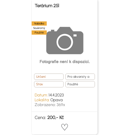
Terárium 25l
Nabídka
Soukromý
Použité
Určení
Pro akvaristy a
teraristy
Stav
Použité
Datum:
14.4.2023
Lokalita:
Opava
Zobrazeno: 369x
Cena:
200,- Kč