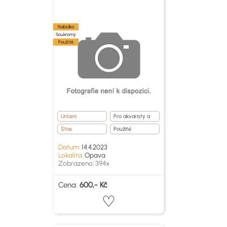
Nabídka
Soukromý
Použité
Určení
Pro akvaristy a
teraristy
Stav
Použité
Datum:
14.4.2023
Lokalita:
Opava
Zobrazeno: 394x
Cena:
600,- Kč