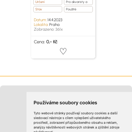
Určení
Pro akvaristy a
teraristy
Stav
Použité
Datum:
14.4.2023
Lokalita:
Praha
Zobrazeno: 361x
Cena:
0,- Kč
Moje inzeráty
Kontakt na provozovatele
Používáme soubory cookies
Tyto webové stránky používají soubory cookies a další
sledovací nástroje s cílem vylepšení uživatelského
prostředí, zobrazení přizpůsobeného obsahu a reklam,
analýzy návštěvnosti webových stránek a zjištění zdroje