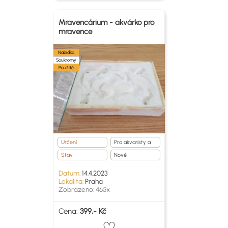
Mravencárium - akvárko pro
mravence
Nabídka
Soukromý
Použité
Určení
Pro akvaristy a
teraristy
Stav
Nové
Datum:
14.4.2023
Lokalita:
Praha
Zobrazeno: 465x
Cena:
399,- Kč