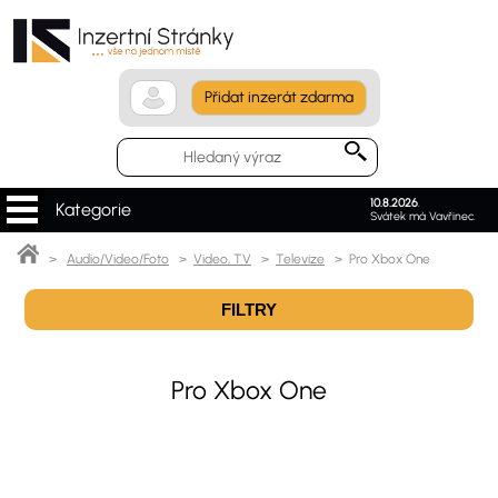
Přidat inzerát zdarma
10.8.2026
.
Kategorie
Svátek má Vavřinec.
>
Audio/Video/Foto
>
Video, TV
>
Televize
> Pro Xbox One
FILTRY
Pro Xbox One