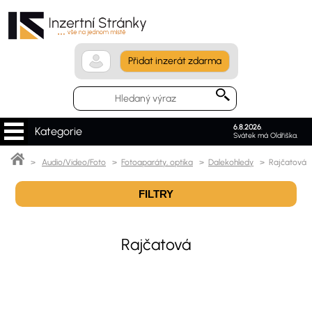
Přidat inzerát zdarma
6.8.2026
.
Kategorie
Svátek má Oldřiška.
>
Audio/Video/Foto
>
Fotoaparáty, optika
>
Dalekohledy
> Rajčatová
FILTRY
Rajčatová