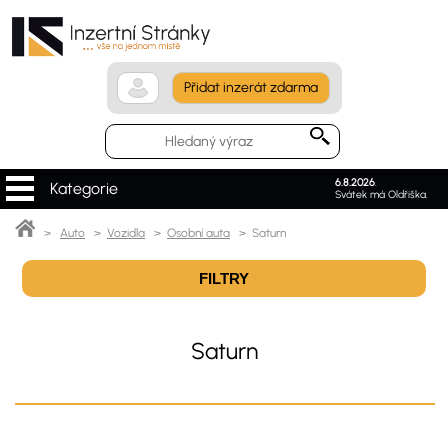
Přidat inzerát zdarma
6.8.2026
.
Kategorie
Svátek má Oldřiška.
>
Auto
>
Vozidla
>
Osobní auta
> Saturn
FILTRY
Saturn