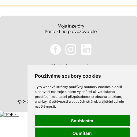
Moje inzeráty
Kontakt na provozovatele
Obchodní podmínky
Zpracování osobních údajů
Používáme soubory cookies
Cookies
Tyto webové stránky používají soubory cookies a další
Optimalizace
sledovací nástroje s cílem vylepšení uživatelského
Sitemap
prostředí, zobrazení přizpůsobeného obsahu a reklam,
© 2026 InzertníStránky.cz všechna práva vyhrazena
.
analýzy návštěvnosti webových stránek a zjištění zdroje
návštěvnosti.
Souhlasím
Odmítám