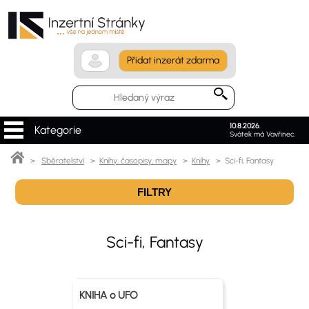
Přidat inzerát zdarma
10.8.2026
.
Kategorie
Svátek má Vavřinec.
>
Sběratelství
>
Knihy, časopisy, mapy
>
Knihy
> Sci-fi, Fantasy
FILTRY
Sci-fi, Fantasy
KNIHA o UFO