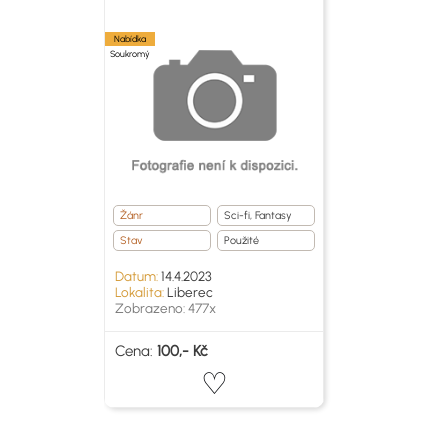
Nabídka
Soukromý
Žánr
Sci-fi, Fantasy
Stav
Použité
Datum:
14.4.2023
Lokalita:
Liberec
Zobrazeno: 477x
Cena:
100,- Kč