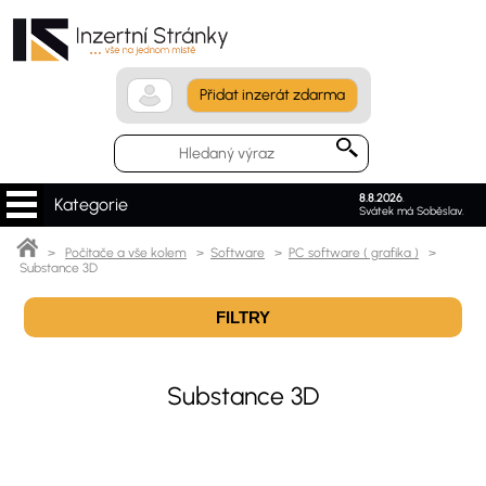
Přidat inzerát zdarma
8.8.2026
.
Kategorie
Svátek má Soběslav.
>
Počítače a vše kolem
>
Software
>
PC software ( grafika )
>
Substance 3D
FILTRY
Substance 3D