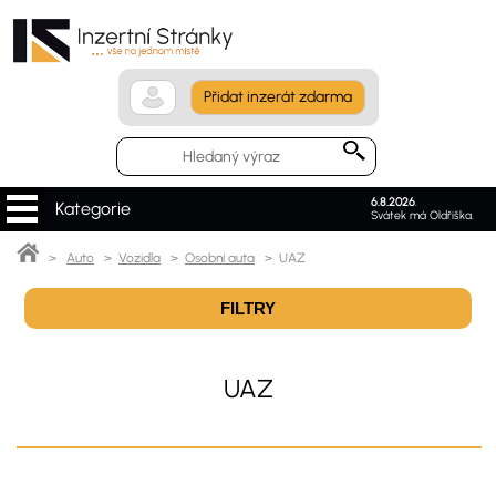
Přidat inzerát zdarma
6.8.2026
.
Kategorie
Svátek má Oldřiška.
>
Auto
>
Vozidla
>
Osobní auta
> UAZ
FILTRY
UAZ