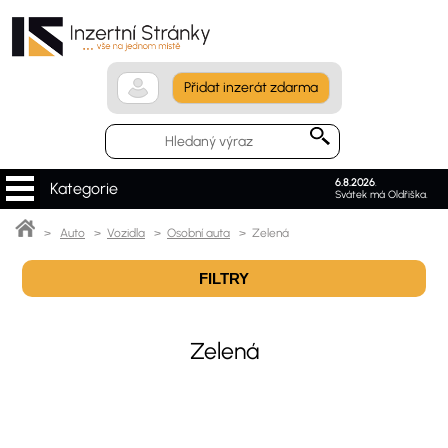
Přidat inzerát zdarma
6.8.2026
.
Kategorie
Svátek má Oldřiška.
>
Auto
>
Vozidla
>
Osobní auta
> Zelená
FILTRY
Zelená