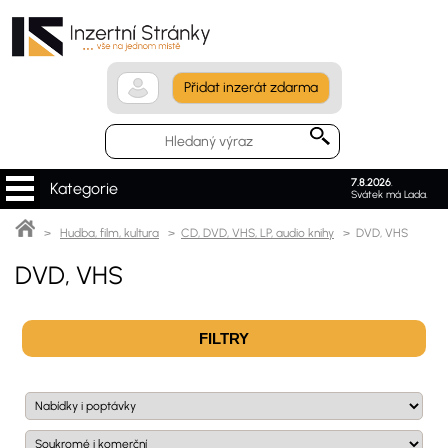
Přidat inzerát zdarma
7.8.2026
.
Kategorie
Svátek má Lada.
>
Hudba, film, kultura
>
CD, DVD, VHS, LP, audio knihy
> DVD, VHS
DVD, VHS
FILTRY