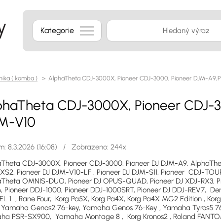
Kategorie
ika ( komba )
> AlphaTheta CDJ-3000X, Pioneer CDJ-3000, Pioneer DJM-A9,P
phaTheta CDJ-3000X, Pioneer CDJ-3
M-V10
: 8.3.2026 (16:08) / Zobrazeno: 244x
aTheta CDJ-3000X, Pioneer CDJ-3000, Pioneer DJ DJM-A9, AlphaThe
S2, Pioneer DJ DJM-V10-LF , Pioneer DJ DJM-S11, Pioneer CDJ-TOU
aTheta OMNIS-DUO, Pioneer DJ OPUS-QUAD, Pioneer DJ XDJ-RX3, Pi
 Pioneer DDJ-1000, Pioneer DDJ-1000SRT, Pioneer DJ DDJ-REV7, Deno
 1 , Rane Four, Korg Pa5X, Korg Pa4X, Korg Pa4X MG2 Edition , Korg
, Yamaha Genos2 76-key, Yamaha Genos 76-Key , Yamaha Tyros5 
a PSR-SX900, Yamaha Montage 8 , Korg Kronos2 , Roland FANTOM-8