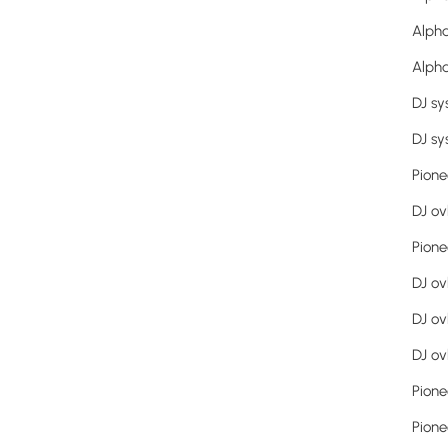
Alph
Alph
DJ sy
DJ sy
Pione
DJ ov
Pione
DJ ov
DJ ov
DJ ov
Pione
Pione