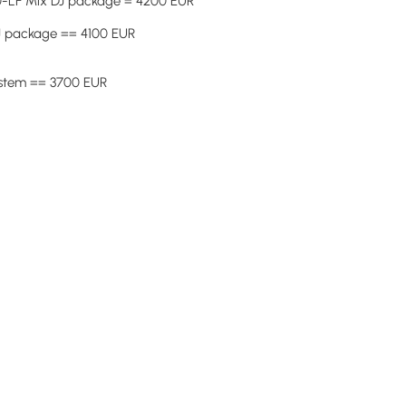
V10-LF Mix DJ package = 4200 EUR
DJ package == 4100 EUR
ystem == 3700 EUR