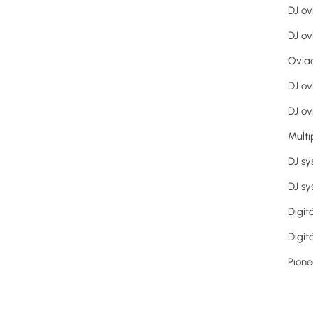
DJ ov
DJ ov
Ovlad
DJ ov
DJ ov
Multi
DJ sy
DJ sy
Digit
Digit
Pione