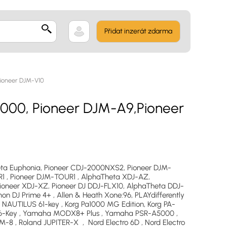
Přidat inzerát zdarma
ioneer DJM-V10
000, Pioneer DJM-A9,Pioneer
ta Euphonia, Pioneer CDJ-2000NXS2, Pioneer DJM-
R1 , Pioneer DJM-TOUR1 , AlphaTheta XDJ-AZ,
oneer XDJ-XZ, Pioneer DJ DDJ-FLX10, AlphaTheta DDJ-
n DJ Prime 4+ , Allen & Heath Xone:96, PLAYdifferently
 NAUTILUS 61-key , Korg Pa1000 MG Edition, Korg PA-
76-Key , Yamaha MODX8+ Plus , Yamaha PSR-A5000 ,
 , Roland JUPITER-X , Nord Electro 6D , Nord Electro