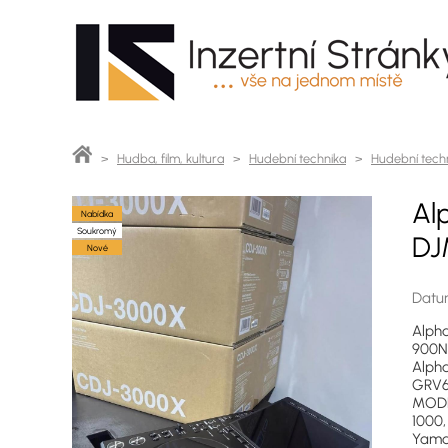
>
Hudba, film, kultura
>
Hudební technika
>
Hudební techn
Al
Nabídka
Soukromý
DJ
Nové
Datum
Alph
900NX
Alph
GRV6,
MODEL
1000
Yamah