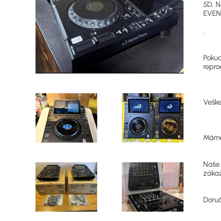
5D, N
EVEN
.
Pokud
repro
Veške
Máme 
Naše 
zákaz
Doruč