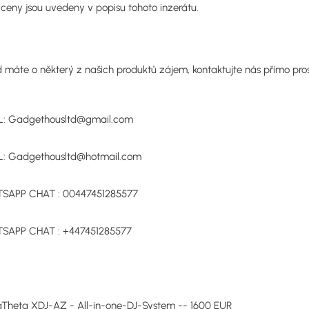
ceny jsou uvedeny v popisu tohoto inzerátu.
 máte o některý z našich produktů zájem, kontaktujte nás přímo pros
L: Gadgethousltd@gmail.com
L: Gadgethousltd@hotmail.com
SAPP CHAT : 00447451285577
SAPP CHAT : +447451285577
Theta XDJ-AZ - All-in-one-DJ-System -- 1600 EUR