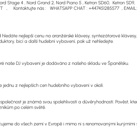
ord Stage 4 , Nord Grand 2, Nord Piano 5 , Ketron SD60, Ketron SD9,
T , Kontaktujte nás : WHATSAPP CHAT : +447451285577 , EMAIL
 hledáte nejlepší cenu na aranžérské klávesy, syntezátorové klávesy, 
duktory, bicí a další hudební vybavení, pak už nehledejte.
ré naše DJ vybavení je dodáváno z našeho skladu ve Španělsku.
jednu z nejlepších cen hudebního vybavení v okolí.
společnost je známá svou spolehlivostí a důvěryhodností. Pověst, kte
níkům po celém světě.
ujeme do všech zemí v Evropě i mimo ni s renomovanými kurýrními sl