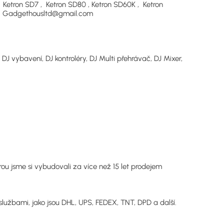
 Ketron SD7 , Ketron SD80 , Ketron SD60K , Ketron
: Gadgethousltd@gmail.com
DJ vybavení, DJ kontroléry, DJ Multi přehrávač, DJ Mixer,
rou jsme si vybudovali za více než 15 let prodejem
užbami, jako jsou DHL, UPS, FEDEX, TNT, DPD a další.