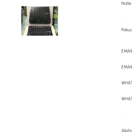
Naše 
.
Pokud
EMAI
EMAI
WHAT
WHAT
.
Alpha