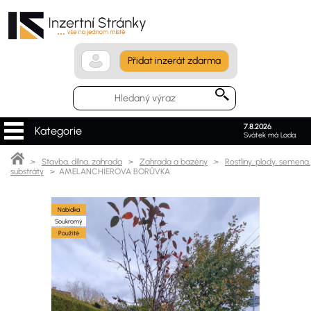
Přidat inzerát zdarma
7.8.2026
.
Kategorie
Svátek má Lada.
>
Stavba, dílna, zahrada
>
Zahrada a bazény
>
Rostliny, plody, semena,
substráty
> AMELANCHIEROVA BORŮVKA
Nabídka
Soukromý
Použité