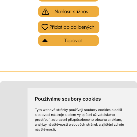
Nahlásit stížnost
Topovat
Moje inzeráty
Kontakt na provozovatele
Používáme soubory cookies
Tyto webové stránky používají soubory cookies a další
sledovací nástroje s cílem vylepšení uživatelského
prostředí, zobrazení přizpůsobeného obsahu a reklam,
analýzy návštěvnosti webových stránek a zjištění zdroje
návštěvnosti.
Obchodní podmínky