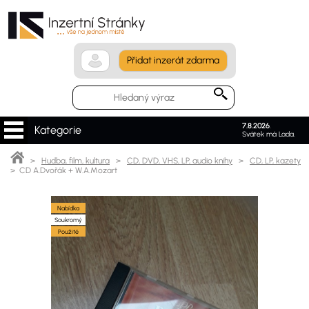
Přidat inzerát zdarma
7.8.2026
.
Kategorie
Svátek má Lada.
>
Hudba, film, kultura
>
CD, DVD, VHS, LP, audio knihy
>
CD, LP, kazety
> CD A.Dvořák + W.A.Mozart
Nabídka
Soukromý
Použité