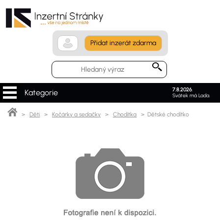
Přidat inzerát zdarma
7.8.2026
.
Kategorie
Svátek má Lada.
>
Děti
>
Kočárky a sedačky
>
Chodítka
> Dětské chodítko