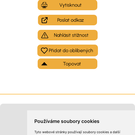
Vytisknout
Poslat odkaz
Nahlásit stížnost
Topovat
Moje inzeráty
Kontakt na provozovatele
Používáme soubory cookies
Tyto webové stránky používají soubory cookies a další