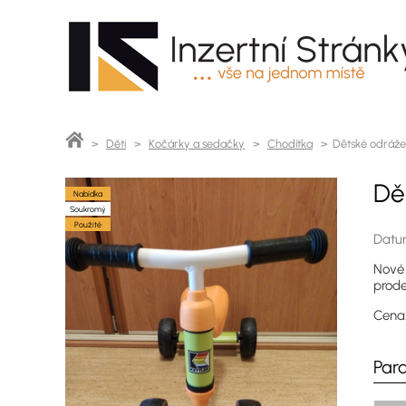
>
Děti
>
Kočárky a sedačky
>
Chodítka
> Dětské odrážecí
Dě
Nabídka
Soukromý
Použité
Datum
Nové 
prode
Cen
Par