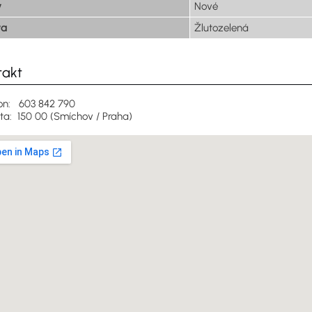
v
Nové
va
Žlutozelená
takt
on: 603 842 790
ita: 150 00 (Smíchov / Praha)