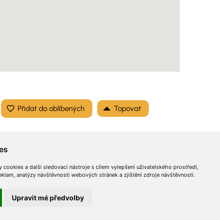
Topovat
es
cookies a další sledovací nástroje s cílem vylepšení uživatelského prostředí,
lam, analýzy návštěvnosti webových stránek a zjištění zdroje návštěvnosti.
Optimalizace
Sitemap
© 2026 InzertníStránky.cz všechna práva vyhrazena
.
Upravit mé předvolby