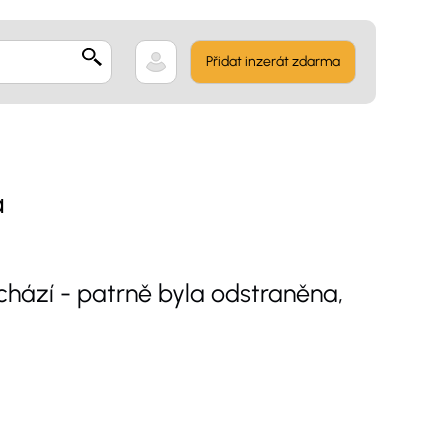
Přidat inzerát zdarma
a
hází - patrně byla odstraněna,