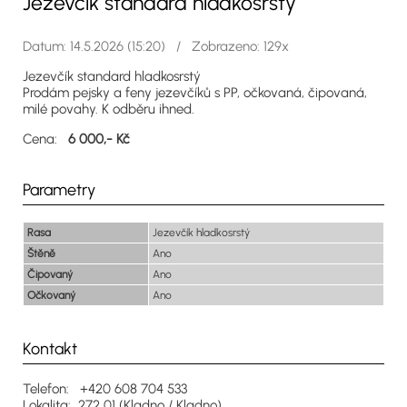
Jezevčík standard hladkosrstý
Datum: 14.5.2026 (15:20) / Zobrazeno: 129x
Jezevčík standard hladkosrstý
Prodám pejsky a feny jezevčíků s PP, očkovaná, čipovaná,
milé povahy. K odběru ihned.
Cena:
6 000,- Kč
Parametry
Rasa
Jezevčík hladkosrstý
Štěně
Ano
Čipovaný
Ano
Očkovaný
Ano
Kontakt
Telefon: +420 608 704 533
Lokalita: 272 01 (Kladno / Kladno)