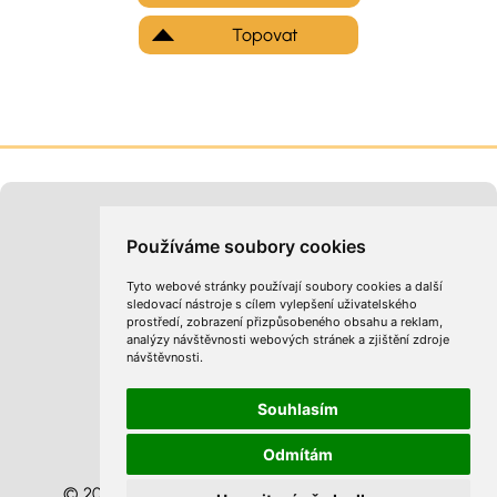
Topovat
Moje inzeráty
Kontakt na provozovatele
Používáme soubory cookies
Tyto webové stránky používají soubory cookies a další
sledovací nástroje s cílem vylepšení uživatelského
prostředí, zobrazení přizpůsobeného obsahu a reklam,
analýzy návštěvnosti webových stránek a zjištění zdroje
návštěvnosti.
Obchodní podmínky
Zpracování osobních údajů
Cookies
Souhlasím
Optimalizace
Odmítám
Sitemap
© 2026 InzertníStránky.cz všechna práva vyhrazena
.