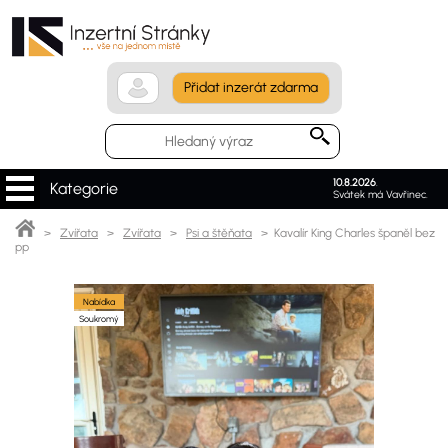
Přidat inzerát zdarma
10.8.2026
.
Kategorie
Svátek má Vavřinec.
>
Zvířata
>
Zvířata
>
Psi a štěňata
> Kavalír King Charles španěl bez
pp
Nabídka
Soukromý