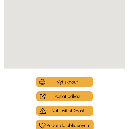
Vytisknout
Poslat odkaz
Nahlásit stížnost