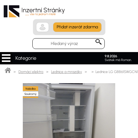
Přidat inzerát zdarma
9.8.2026
.
Kategorie
Svátek má Roman.
>
Domácí elektro
>
Lednice a mrazáky
>
> Lednice LG GBB61SWGCN1
Nabídka
Soukromý