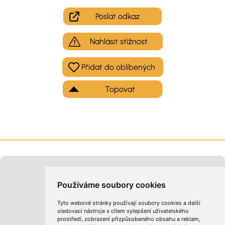
Poslat odkaz
Nahlásit stížnost
Topovat
Moje inzeráty
Kontakt na provozovatele
Používáme soubory cookies
Tyto webové stránky používají soubory cookies a další
sledovací nástroje s cílem vylepšení uživatelského
prostředí, zobrazení přizpůsobeného obsahu a reklam,