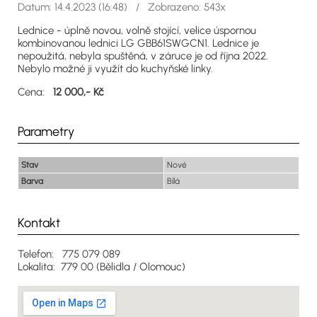
Datum: 14.4.2023 (16:48) / Zobrazeno: 543x
Lednice - úplně novou, volně stojící, velice úspornou
kombinovanou lednici LG GBB61SWGCN1. Lednice je
nepoužitá, nebyla spuštěná, v záruce je od října 2022.
Nebylo možné ji využít do kuchyňské linky.
Cena:
12 000,- Kč
Parametry
Stav
Nové
Barva
Bílá
Kontakt
Telefon: 775 079 089
Lokalita: 779 00 (Bělidla / Olomouc)