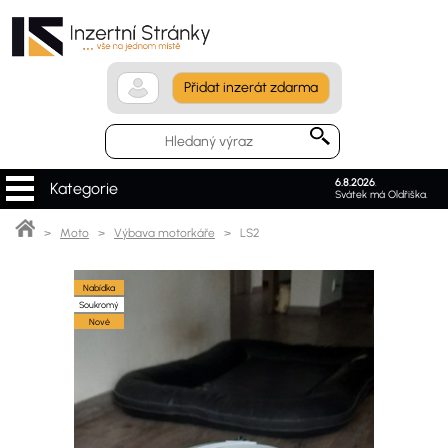
Přidat inzerát zdarma
6.8.2026
.
Kategorie
Svátek má Oldřiška.
>
Moto
>
Výbava motorkáře
> LS2
Nabídka
Soukromý
Nové