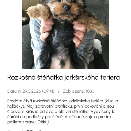
Rozkošná štěňátka jorkšírského teriéra
Datum: 29.5.2026 (09:41) / Zobrazeno: 103x
Prodám čtyři rozkošná štěňátka jorkšírského teriéra (kluci a
holčičky). Mají zdravotní prohlídku, první očkování a jsou
čipovaní. Krásná zdravá a aktivní štěňátka. Vycvičený k
čůrání na podložky pro štěně. V případě zájmu prosím
pošlete zprávu. Děkuji