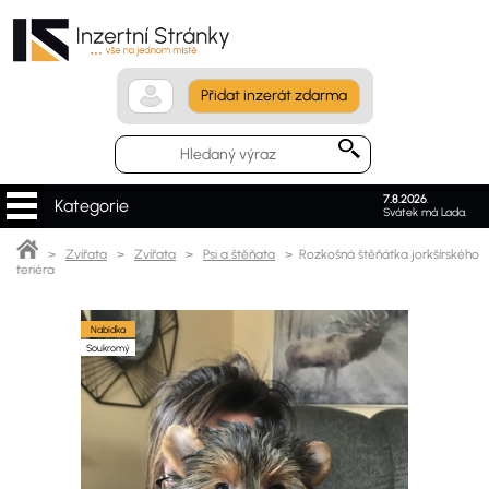
Přidat inzerát zdarma
7.8.2026
.
Kategorie
Svátek má Lada.
>
Zvířata
>
Zvířata
>
Psi a štěňata
> Rozkošná štěňátka jorkšírského
teriéra
Nabídka
Soukromý