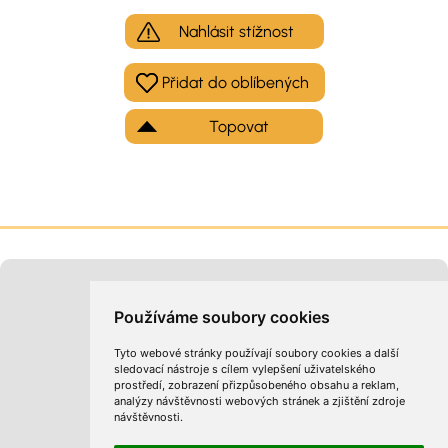
Nahlásit stížnost
Topovat
Moje inzeráty
Kontakt na provozovatele
Používáme soubory cookies
Tyto webové stránky používají soubory cookies a další
sledovací nástroje s cílem vylepšení uživatelského
prostředí, zobrazení přizpůsobeného obsahu a reklam,
analýzy návštěvnosti webových stránek a zjištění zdroje
návštěvnosti.
Obchodní podmínky
Zpracování osobních údajů