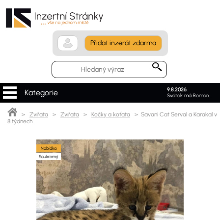
Přidat inzerát zdarma
9.8.2026
.
Kategorie
Svátek má Roman.
>
Zvířata
>
Zvířata
>
Kočky a koťata
> Savani Cat Serval a Karakal v
8 týdnech
Nabídka
Soukromý