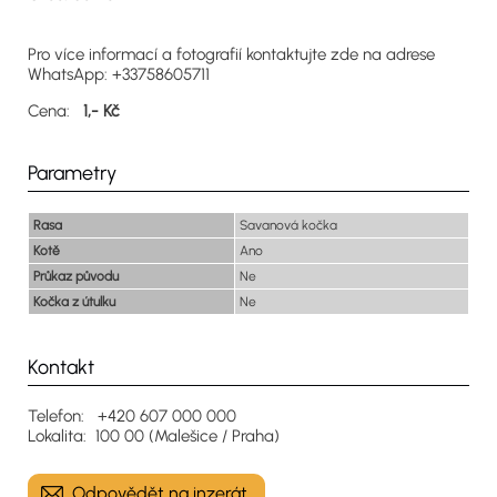
Pro více informací a fotografií kontaktujte zde na adrese
WhatsApp: +33758605711
Cena:
1,- Kč
Parametry
Rasa
Savanová kočka
Kotě
Ano
Průkaz původu
Ne
Kočka z útulku
Ne
Kontakt
Telefon: +420 607 000 000
Lokalita: 100 00 (Malešice / Praha)
Odpovědět na inzerát