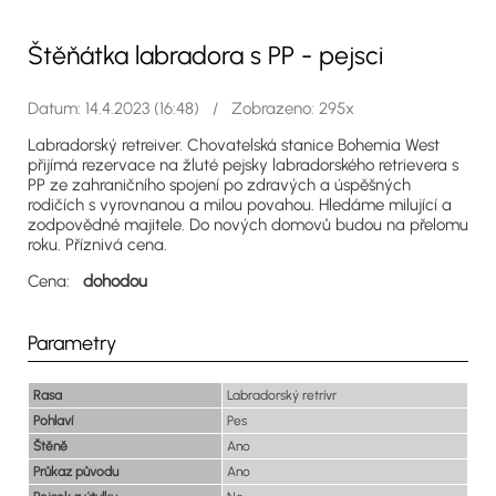
Štěňátka labradora s PP - pejsci
Datum: 14.4.2023 (16:48) / Zobrazeno: 295x
Labradorský retreiver. Chovatelská stanice Bohemia West
přijímá rezervace na žluté pejsky labradorského retrievera s
PP ze zahraničního spojení po zdravých a úspěšných
rodičích s vyrovnanou a milou povahou. Hledáme milující a
zodpovědné majitele. Do nových domovů budou na přelomu
roku. Příznivá cena.
Cena:
dohodou
Parametry
Rasa
Labradorský retrívr
Pohlaví
Pes
Štěně
Ano
Průkaz původu
Ano