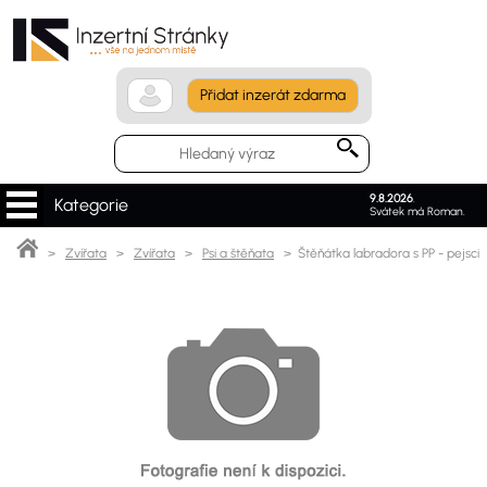
Přidat inzerát zdarma
9.8.2026
.
Kategorie
Svátek má Roman.
>
Zvířata
>
Zvířata
>
Psi a štěňata
> Štěňátka labradora s PP - pejsci