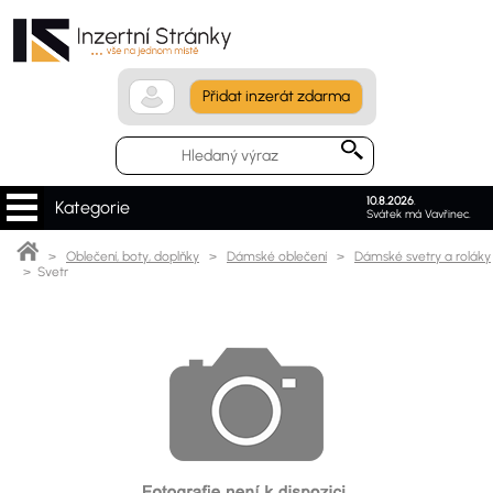
Přidat inzerát zdarma
10.8.2026
.
Kategorie
Svátek má Vavřinec.
>
Oblečení, boty, doplňky
>
Dámské oblečení
>
Dámské svetry a roláky
> Svetr