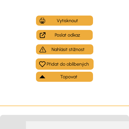
Vytisknout
Poslat odkaz
Nahlásit stížnost
Topovat
Moje inzeráty