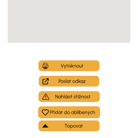
Vytisknout
Poslat odkaz
Nahlásit stížnost
Topovat