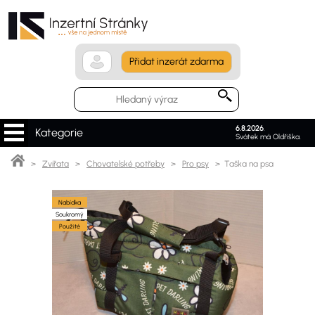
Přidat inzerát zdarma
6.8.2026
.
Kategorie
Svátek má Oldřiška.
>
Zvířata
>
Chovatelské potřeby
>
Pro psy
> Taška na psa
Nabídka
Soukromý
Použité