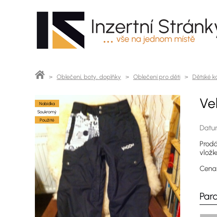
>
Oblečení, boty, doplňky
>
Oblečení pro děti
>
Dětské ka
Ve
Nabídka
Soukromý
Použité
Datum
Prodá
vložk
Cen
Par