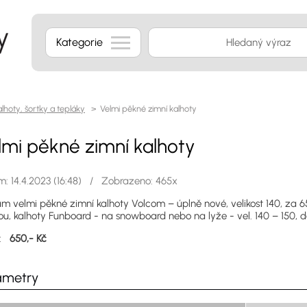
Kategorie
lhoty, šortky a tepláky
> Velmi pěkné zimní kalhoty
lmi pěkné zimní kalhoty
: 14.4.2023 (16:48) / Zobrazeno: 465x
m velmi pěkné zimní kalhoty Volcom – úplně nové, velikost 140, za 6
ou, kalhoty Funboard - na snowboard nebo na lyže - vel. 140 – 150, d
a:
650,- Kč
ametry