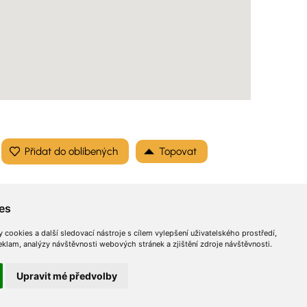
Topovat
es
cookies a další sledovací nástroje s cílem vylepšení uživatelského prostředí,
lam, analýzy návštěvnosti webových stránek a zjištění zdroje návštěvnosti.
Optimalizace
Sitemap
© 2026 InzertníStránky.cz všechna práva vyhrazena
.
Upravit mé předvolby