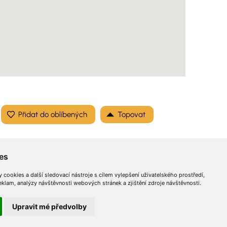
Topovat
es
cookies a další sledovací nástroje s cílem vylepšení uživatelského prostředí,
lam, analýzy návštěvnosti webových stránek a zjištění zdroje návštěvnosti.
Optimalizace
Sitemap
© 2026 InzertníStránky.cz všechna práva vyhrazena
.
Upravit mé předvolby