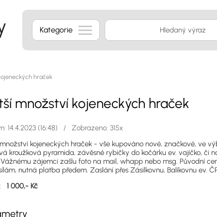
Kategorie
kojeneckých hraček
tší množství kojeneckých hraček
: 14.4.2023 (16:48) / Zobrazeno: 315x
 množství kojeneckých hraček - vše kupováno nové, značkové, ve výb
vá kroužková pyramida, závěsné rybičky do kočárku ev. vajíčko, či n
. Vážnému zájemci zašlu foto na mail, whapp nebo msg. Původní cen
ílám, nutná platba předem. Zaslání přes Zásilkovnu, Balíkovnu ev. ČP
a:
1 000,- Kč
ametry