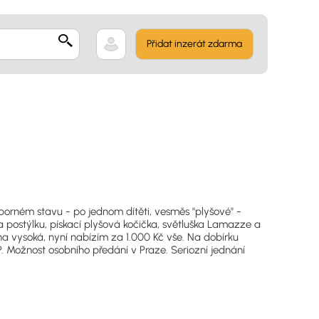
Přidat inzerát zdarma
orném stavu - po jednom dítěti, vesměs "plyšové" -
a postýlku, pískací plyšová kočička, světluška Lamazze a
a vysoká, nyní nabízím za 1.000 Kč vše. Na dobírku
. Možnost osobního předání v Praze. Seriozní jednání