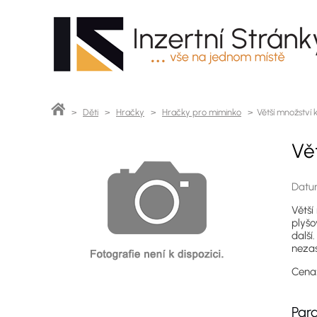
>
Děti
>
Hračky
>
Hračky pro miminko
> Větší množství 
Vě
Datum
Větší
plyšo
další
nezas
Cen
Par