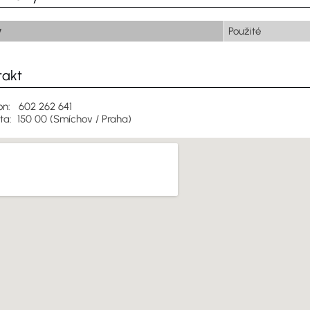
v
Použité
takt
on: 602 262 641
ita: 150 00 (Smíchov / Praha)