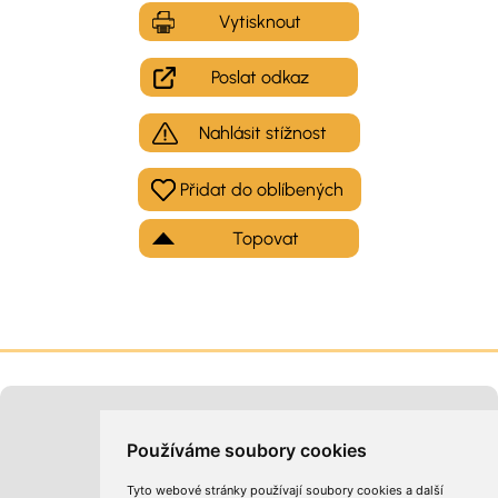
Vytisknout
Poslat odkaz
Nahlásit stížnost
Topovat
Moje inzeráty
Kontakt na provozovatele
Používáme soubory cookies
Tyto webové stránky používají soubory cookies a další