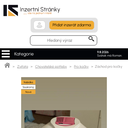
Přidat inzerát zdarma
9.8.2026
.
Kategorie
Svátek má Roman.
>
Zvířata
>
Chovatelské potřeby
>
Pro kočky
> Záchod pro kočky
Nabídka
Soukromý
Nové