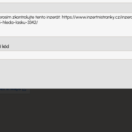
takt
on: +420 735 881 884
í kód
ita: 439 85 (Petrohrad / Louny)
Odpovědět na inzerát