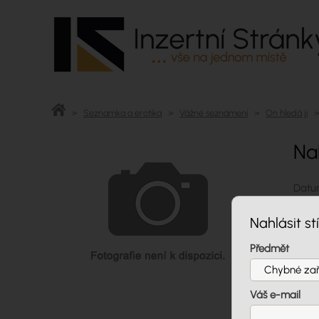
>
Seznamka a erotika
>
Vážné seznámení
>
On hledá ji
> 
Na
Datum
Muž 5
Nahlásit st
Nezál
nezál
Předmět
nazor
Cen
Váš e-mail
Par