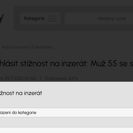
Kategorie
Muž 55 se synem 15 hledá lásku.
hlásit stížnost na inzerát: Muž 55 se 
: 29.7.2023 (16:52) / Zobrazeno: 637x
5 se synem 15 hledá lásku.
ížnost na inzerát
eží co bylo ale co bude, nezáleží co máš za sebou ale co máme před s
eží na bolesti co jsi prožila ale na štěstí a radosti co prožijeme a 
 a touhy piš. E-mail: 773101102@seznam.cz tel.: 773101102
a:
0,- Kč
ametry