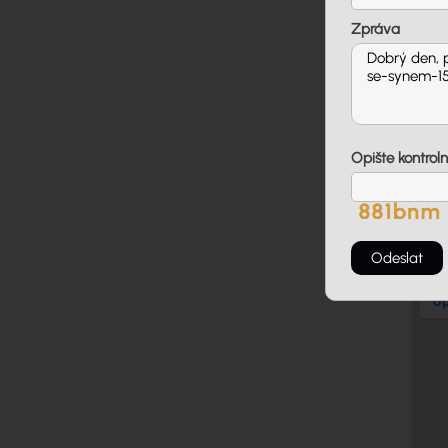
Zpráva
Věk
Kon
Telef
Opište kontroln
Lokal