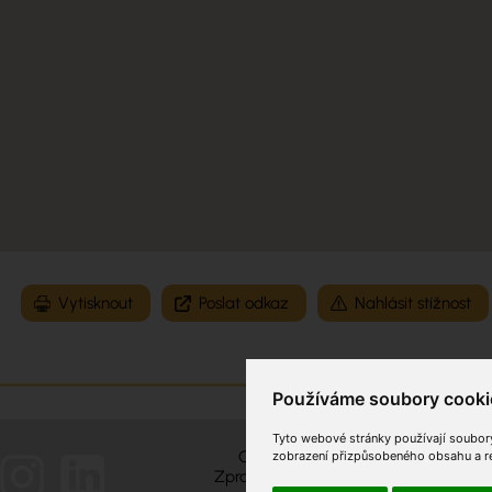
Vytisknout
Poslat odkaz
Nahlásit stížnost
Používáme soubory cooki
Tyto webové stránky používají soubory 
Obchodní podmínky
zobrazení přizpůsobeného obsahu a rek
Zpracování osobních údajů