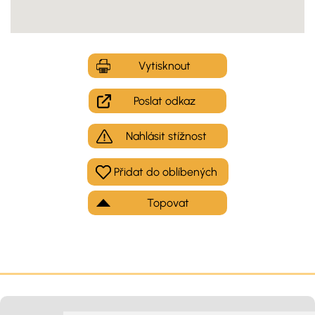
Vytisknout
Poslat odkaz
Nahlásit stížnost
Topovat