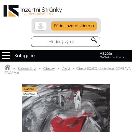
Přidat inzerát zdarma
9.8.2026
.
Kategorie
Svátek má Roman.
>
Sběratelství
>
Obrazy
>
Akryl
> Obraz 50x50, abstrakce, DOPRAVA
ZDARMA
Nabídka
Soukromý