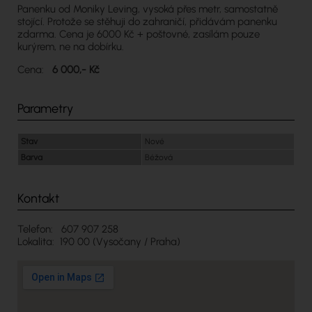
Panenku od Moniky Leving, vysoká přes metr, samostatně
stojící. Protože se stěhuji do zahraničí, přidávám panenku
zdarma. Cena je 6000 Kč + poštovné, zasílám pouze
kurýrem, ne na dobírku.
Cena:
6 000,- Kč
Parametry
Stav
Nové
Barva
Béžová
Kontakt
Telefon: 607 907 258
Lokalita: 190 00 (Vysočany / Praha)