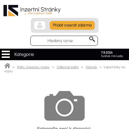
Přidat inzerát zdarma
7.8.2026
.
Kategorie
Svátek má Lada.
>
Knihy, časopisy, mapy
>
Odborné knihy
>
Historie
> Vzpomínky na
vojnu.