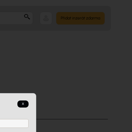
Přidat inzerát zdarma
x