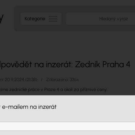
Kategorie
povědět na inzerát: Zedník Praha 4
: 20.9.2024 (21:38) / Zobrazeno: 336x
íme zednické práce v Praze 4 a okolí za příznivé ceny.
a:
dohodou
 e-mailem na inzerát
takt
fon: +420 722 673 820