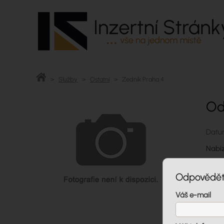
>
Služby
>
Ostatní
> Zedník Praha 4
Od
Datum
Nabíz
Cen
Odpovědět
Kon
Váš e-mail
Tele