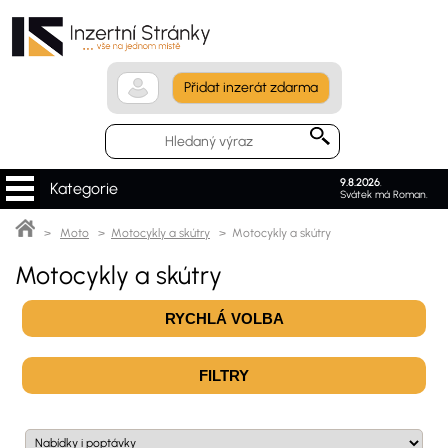
Přidat inzerát zdarma
9.8.2026
.
Kategorie
Svátek má Roman.
>
Moto
>
Motocykly a skútry
> Motocykly a skútry
Motocykly a skútry
RYCHLÁ VOLBA
FILTRY