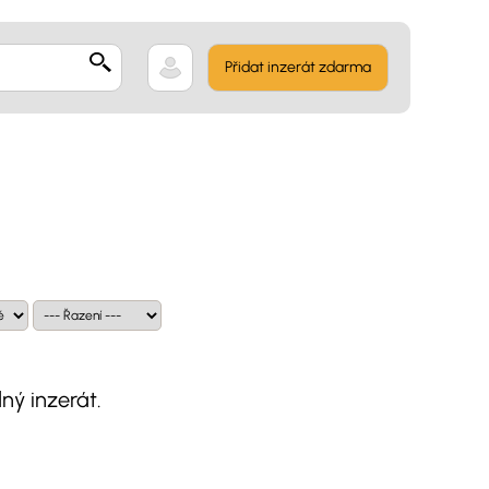
Přidat inzerát zdarma
ný inzerát.