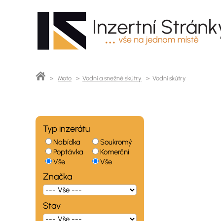
>
Moto
>
Vodní a snežné skútry
> Vodní skútry
Typ inzerátu
Nabídka
Soukromý
Poptávka
Komerční
Vše
Vše
Značka
Stav